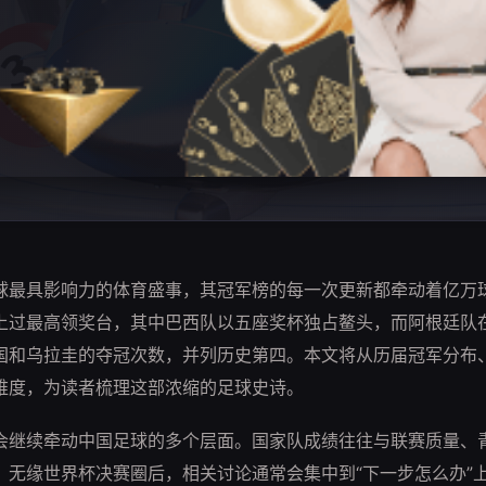
球最具影响力的体育盛事，其冠军榜的每一次更新都牵动着亿万球
上过最高领奖台，其中巴西队以五座奖杯独占鳌头，而阿根廷队在
国和乌拉圭的夺冠次数，并列历史第四。本文将从历届冠军分布
维度，为读者梳理这部浓缩的足球史诗。
会继续牵动中国足球的多个层面。国家队成绩往往与联赛质量、
。无缘世界杯决赛圈后，相关讨论通常会集中到“下一步怎么办”