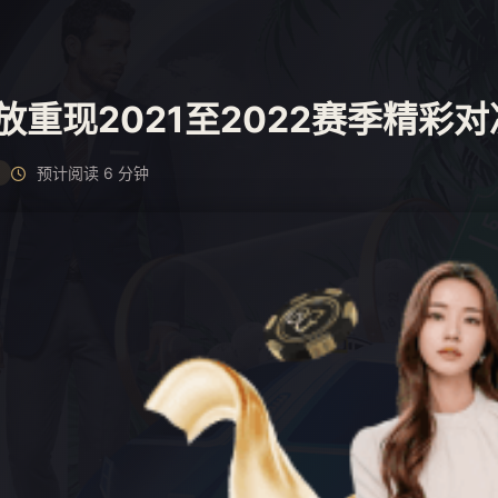
放重现2021至2022赛季精彩
预计阅读 6 分钟