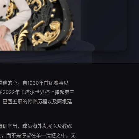
迷的心。自1930年首届赛事以
2022年卡塔尔世界杯上捧起第三
、巴西五冠的传奇历程以及阿根廷
青训产出、球员海外发展以及教练
上，而不是停留在单一遗憾之中。无