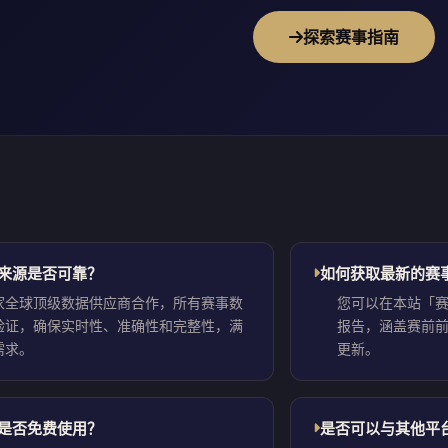
探索赛事指南
来源是否可靠？
如何获取最新的赛
家全球顶级数据供应商合作，所有赛事数
您可以在本站「
验证，确保实时性、准确性和完整性，满
报告，涵盖赛前
需求。
更新。
是否免费使用？
是否可以与其他平