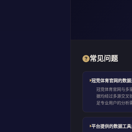
常见问题
冠竞体育官网的数据
冠竞体育官网与多
据均经过多源交叉
足专业用户的分析
平台提供的数据工具