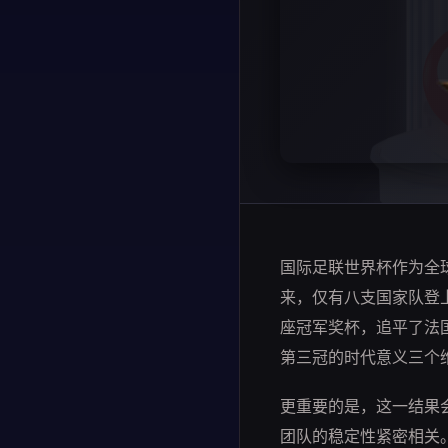
国际足联世界杯作为全
来，仅有八支国家队登
座冠军奖杯，追平了法
第三冠的时代意义三个
更重要的是，这一结果
团队的稳定性紧密相关