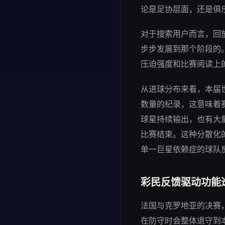
论是足协层面，还是俱
对于搜索用户而言，回
步步发展到那个阶段的
压迫强度和比赛阅读上
从进球分布来看，本届
数量的纪录，这意味着
球星持续输出，也有大
比赛结束。这种分散化
单一巨星依赖症的球队
彩民反馈驱动功能
法国与克罗地亚的决赛
在防守时会整体退守到