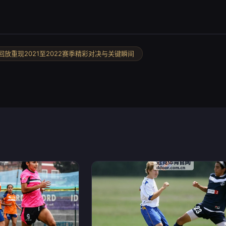
回放重现2021至2022赛季精彩对决与关键瞬间