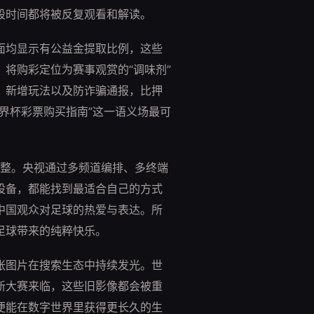
段时间都将被反复观看和解读。
面均显示有公益金提取比例，这些
将购彩定位为赛事观赏的“调味剂”
、新增玩法以及防诈骗通报，比押
界杯彩票购买指南”这一语义场最可
调整。央视通过多频道编排、多终端
设备，都能找到最适合自己的方式
中国观众对足球的热爱与表达。所
足球带来的纯粹快乐。
张图片在搜索生态中持续发光。世
新大赛来临，这些旧影像都会被重
便能在数字世界里获得更长久的生