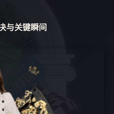
对决与关键瞬间