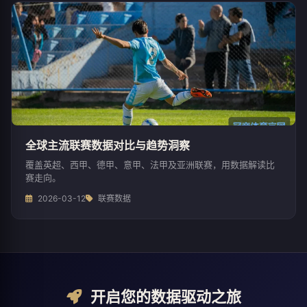
全球主流联赛数据对比与趋势洞察
覆盖英超、西甲、德甲、意甲、法甲及亚洲联赛，用数据解读比
赛走向。
2026-03-12
联赛数据
开启您的数据驱动之旅