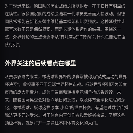
对于球迷来说，德国队的历史战绩之所以耐看，在于它具有明显的
连续性。很多国家队的成绩会随着一代球员更替而大幅波动，但德
国队常常能在新老交替中维持基本框架和比赛强度。这种延续性让
冠军次数不只是偶然累积，而是长期体系运作的结果。围绕这一
点，外界讨论的重点也逐渐从“有几座冠军”转向“为什么总能站在强
队行列”。
外界关注的后续看点在哪里
从赛事影响力来看，橄榄球世界杯的决赛常被称为“英式运动的世界
杯决赛”，收视率不亚于足球世界杯焦点战。板球世界杯则因为印度
市场的庞大消费力，成为广告商和转播商竞相争抢的香饽饽。未
来，随着国际奥委会对新兴项目的拥抱，以及体育全球化进程的深
化，像橄榄球、板球这样原本“小众”的世界杯赛，有望通过数字传播
触达更多元的受众。对于体育内容创作者和爱好者来说，了解这些
顶级杯赛，就是打开一扇通往不同体育文化的大门。