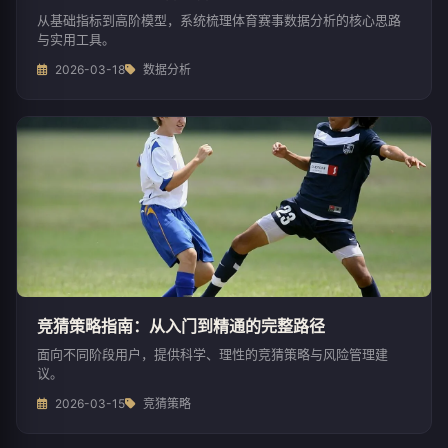
从基础指标到高阶模型，系统梳理体育赛事数据分析的核心思路
与实用工具。
2026-03-18
数据分析
竞猜策略指南：从入门到精通的完整路径
面向不同阶段用户，提供科学、理性的竞猜策略与风险管理建
议。
2026-03-15
竞猜策略