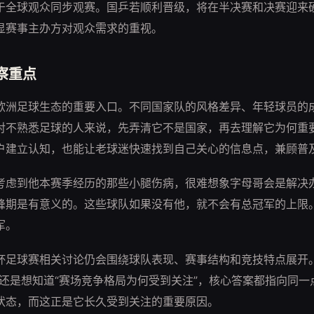
于全球观众同步观赛。国乒若顺利晋级，将在半决赛和决赛迎来
显赛事主办方对观众需求的重视。
察重点
欧洲足球生态的重要入口。不同国家队的风格差异、年轻球员的
对不熟悉足球的人来说，先弄清它不是国家，再去理解它为何重
户建立认知，也能让老球迷快速找到自己关心的信息点，兼顾普
考虑到他本赛季经历的那些小腿伤病，很难想象字母哥会是解决办
峰期是有意义的。这些球队如果没有他，就不会有总冠军的上限
军。
杯足球赛相关讨论仍会围绕球队表现、赛事结构和竞技特点展开
，还是想知道“赛场竞争格局为何受到关注”，核心答案都指向同
状态，而这正是它长久受到关注的重要原因。