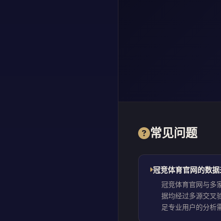
常见问题
冠竞体育官网的数据
冠竞体育官网与多
据均经过多源交叉
足专业用户的分析