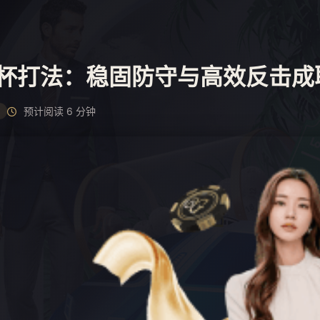
杯打法：稳固防守与高效反击成
预计阅读 6 分钟