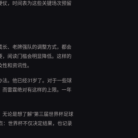
硬仗，时间表为这些关键场次预留
成长、老牌强队的调整方式，都会
要，阅读门槛会明显降低。这样的
及性和资讯性。
法。他已经31岁了。对于一些球
。而雷霆绝对有这样的上限。一年
。无论是想了解“第三届世界杯足球
一点：世界杯不仅决定结果，也记录