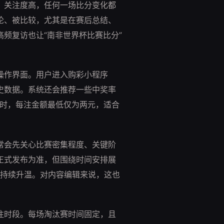
，关注度高，任何一场比分变化都
论、被比较，尤其是在赛后总结、
频复访也让“南非世界杯比赛比分”
操作界面。用户进入购彩小程序
史数据。系统还会推荐一些中奖率
同时，每注金额最低仅为两元，适合
常会先关心比赛密集程度、关键阶
正式发布为准，但围绕时间安排展
问持续升温。对内容编辑来说，这也
注时段。每场淘汰赛时间固定，且