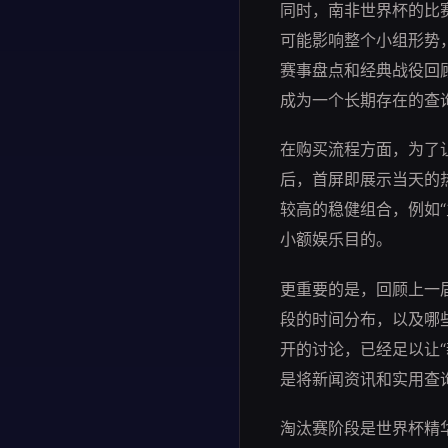
同时，南非世界杯的比
可能影响整个小组形势
赛事盘点和经典战役回
成为一个长期存在的查
在购买流程方面，为了
后，首屏即展示当天的
较高的稳健组合，例如
小额娱乐目的。
更重要的是，回顾上一
段的时间分布，以及哪
开的讨论，已经足以让
是将新闻资讯和实用查
淘汰赛阶段是世界杯精