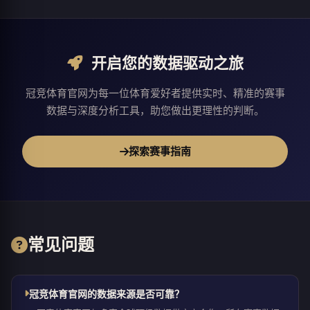
开启您的数据驱动之旅
冠竞体育官网为每一位体育爱好者提供实时、精准的赛事
数据与深度分析工具，助您做出更理性的判断。
探索赛事指南
常见问题
冠竞体育官网的数据来源是否可靠？