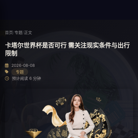
首页
/
专题
/
正文
卡塔尔世界杯是否可行 需关注现实条件与出行
限制
2026-08-08
专题
预计阅读 6 分钟