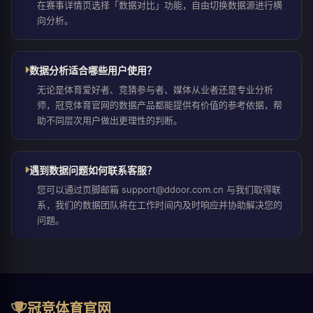
在赛事详情页选择「数据对比」功能，自由切换数据源进行横
向分析。
数据分析适合哪些用户使用？
无论是体育爱好者、竞猜参与者、媒体从业者还是专业分析
师，冠竞体育官网的数据产品都能提供有价值的参考依据，帮
助不同层次用户做出更理性的判断。
遇到数据问题如何联系客服？
您可以通过页脚邮箱 support@ddoor.com.cn 与我们取得联
系，我们的数据团队将在工作时间内及时响应并协助解决您的
问题。
冠竞体育官网