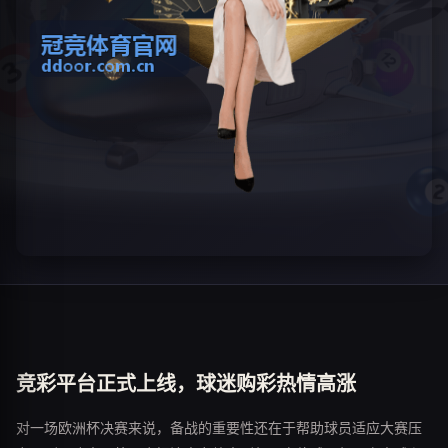
竞彩平台正式上线，球迷购彩热情高涨
对一场欧洲杯决赛来说，备战的重要性还在于帮助球员适应大赛压