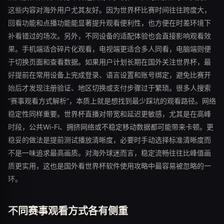
这些内容对海外用户尤其友好。因为世界杯比赛时间往往跨度大，
回看功能和点播功能能显著提升观看便利性，也方便在时差环境下
补看错过的场次。另外，不同设备的适配体验也会直接影响观看效
果。手机端适合碎片化观看，电视端更适合多人同看，电脑端则便
于切换页面和查看数据。如果用户计划长期在国外关注世界杯，最
好提前在常用设备上完成登录、语言设置和账号绑定，避免比赛开
始后才发现注册验证、地区切换或支付步骤过于繁琐。很多人搜索
“赛事观看方式解析”，本质上就是想找到最少踩坑的观看路径。网络
稳定性同样重要。世界杯直播对带宽和延迟更敏感，尤其是在高峰
时段，公共Wi-Fi、拥挤网络或不稳定移动数据都可能带来卡顿。更
稳妥的做法是提前测试播放清晰度，必要时手动选择标准清晰度而
不是一味追求最高画质。对海外球迷而言，稳定流畅往往比峰值画
质更实用，这也是国外看世界杯软件使用攻略中最容易被忽略的一
环。
不同赛事观看方式各有侧重