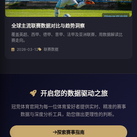
全球主流联赛数据对比与趋势洞察
覆盖英超、西甲、德甲、意甲、法甲及亚洲联赛，用数据解读比
赛走向。
2026-03-12
联赛数据
开启您的数据驱动之旅
冠竞体育官网为每一位体育爱好者提供实时、精准的赛事
数据与深度分析工具，助您做出更理性的判断。
探索赛事指南