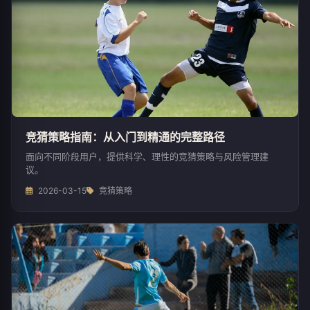
竞猜策略指南：从入门到精通的完整路径
面向不同阶段用户，提供科学、理性的竞猜策略与风险管理建
议。
2026-03-15
竞猜策略