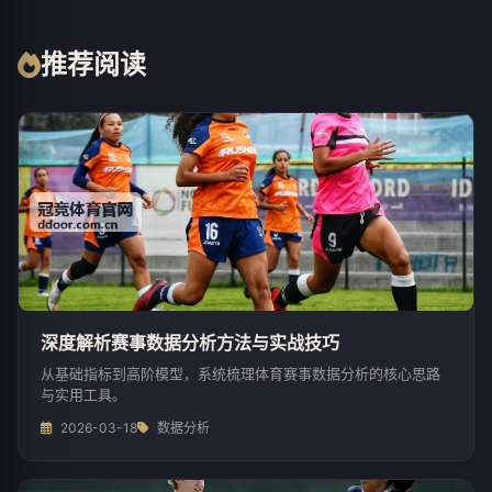
推荐阅读
深度解析赛事数据分析方法与实战技巧
从基础指标到高阶模型，系统梳理体育赛事数据分析的核心思路
与实用工具。
2026-03-18
数据分析